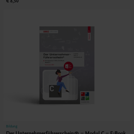
€ 8,50
Bildung
Der Unternehmerführerschein® – Modul C – E-Book