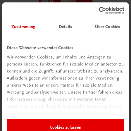
Zustimmung
Details
Über Cookies
Bildung
Der Unternehmerführerschein® – Modul A – E-Book
Diese Webseite verwendet Cookies
E-Book in der TRAUNER-DigiBox
Wir verwenden Cookies, um Inhalte und Anzeigen zu
TRAUNER-DigiBox
personalisieren, Funktionen für soziale Medien anbieten zu
€ 15,47
können und die Zugriffe auf unsere Website zu analysieren.
Außerdem geben wir Informationen zu Ihrer Verwendung
unserer Website an unsere Partner für soziale Medien,
Werbung und Analysen weiter. Unsere Partner führen diese
Informationen möglicherweise mit weiteren Daten
zusammen, die Sie ihnen bereitgestellt haben oder die sie
im Rahmen Ihrer Nutzung der Dienste gesammelt haben.
Cookies zulassen