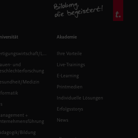
iversität
Akademie
Fertigungswirtschaft/Logistik
Ihre Vorteile
rauen- und
Live-Trainings
eschlechterforschung
E-Learning
esundheit/Medizin
Printmedien
nformatik
Individuelle Lösungen
us
Erfolgsstorys
anagement +
News
nternehmensführung
ädagogik/Bildung