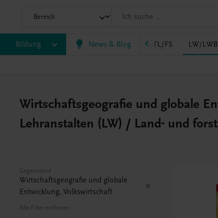
HLPS/FSB
Bildung
HLT/Kolleg
News & Blog
HLW
HTL/FS
LW/LWB
Wirtschaftsgeografie und globale Ent
Lehranstalten (LW) / Land- und fors
Gegenstand
Wirtschaftsgeografie und globale
Entwicklung, Volkswirtschaft
Alle Filter entfernen