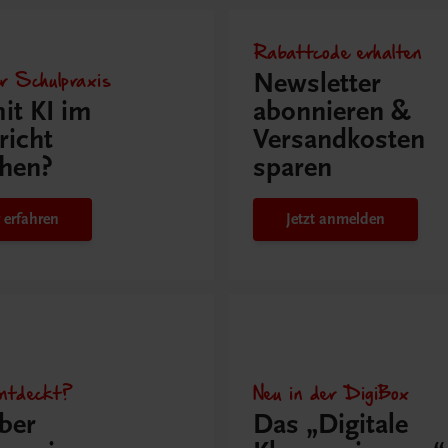
Rabattcode erhalten
r Schulpraxis
Newsletter
it KI im
abonnieren &
richt
Versandkosten
hen?
sparen
 erfahren
Jetzt anmelden
ntdeckt?
Neu in der DigiBox
ber
Das „Digitale