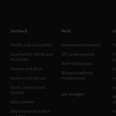
Sachbuch
Recht
Un
Familie und Gesundheit
Krankenanstaltenrecht
Gesellschaft, Politik und
OÖ Landesgesetze
F
Wirtschaft
G
Recht Schulpraxis
Karriere und Beruf
G
Wissenschaftliche
Kochen und Genuss
Publikationen
I
Kunst, Literatur und
J
Sprache
alle anzeigen
M
Natur erleben
U
Oberösterreich in Wort
P