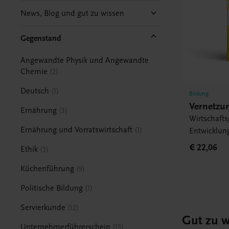
News, Blog und gut zu wissen
Gegenstand
Angewandte Physik und Angewandte
Chemie
2
Deutsch
1
Bildung
Vernetzu
Ernährung
3
Wirtschafts
Ernährung und Vorratswirtschaft
1
Entwicklung
€ 22,06
Ethik
5
Küchenführung
9
Politische Bildung
1
Servierkunde
12
Gut zu w
Unternehmerführerschein
15