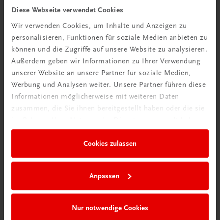
Tipps & Tricks
Diese Webseite verwendet Cookies
Wir verwenden Cookies, um Inhalte und Anzeigen zu
Mehr dazu
personalisieren, Funktionen für soziale Medien anbieten zu
können und die Zugriffe auf unsere Website zu analysieren.
Außerdem geben wir Informationen zu Ihrer Verwendung
unserer Website an unsere Partner für soziale Medien,
Werbung und Analysen weiter. Unsere Partner führen diese
Informationen möglicherweise mit weiteren Daten
zusammen, die Sie ihnen bereitgestellt haben oder die sie
im Rahmen Ihrer Nutzung der Dienste gesammelt haben.
Cookies zulassen
Neu in der DigiBox
Anpassen
Das „Digitale
Klassenzimmer“
Nur notwendige Cookies