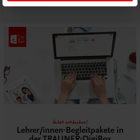
Mehr dazu
Jetzt entdecken!
Lehrer/innen-Begleitpakete in
der TRAUNER-DigiBox