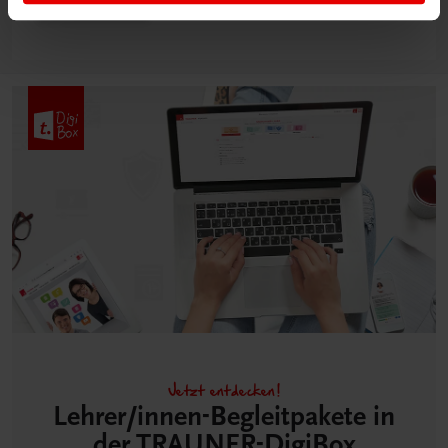
Mehr dazu
Jetzt entdecken!
Lehrer/innen-Begleitpakete in
der TRAUNER-DigiBox