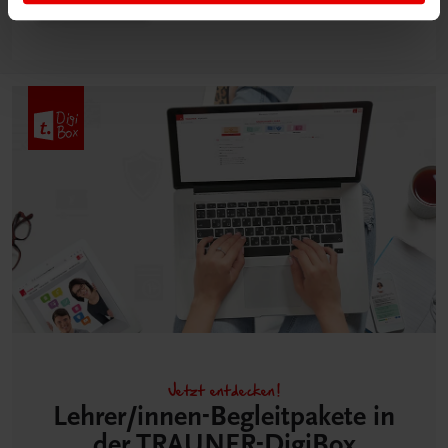
Mehr dazu
Jetzt entdecken!
Lehrer/innen-Begleitpakete in
der TRAUNER-DigiBox