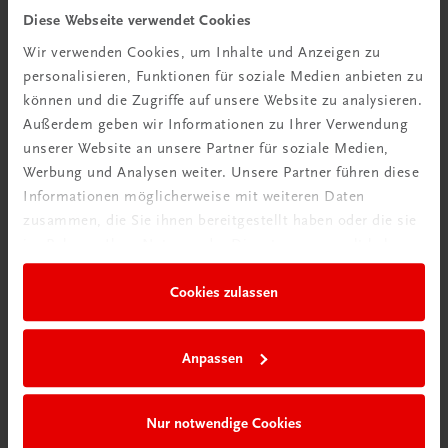
Tipps & Tricks
Diese Webseite verwendet Cookies
Wir verwenden Cookies, um Inhalte und Anzeigen zu
Mehr dazu
personalisieren, Funktionen für soziale Medien anbieten zu
können und die Zugriffe auf unsere Website zu analysieren.
Außerdem geben wir Informationen zu Ihrer Verwendung
unserer Website an unsere Partner für soziale Medien,
Werbung und Analysen weiter. Unsere Partner führen diese
Informationen möglicherweise mit weiteren Daten
zusammen, die Sie ihnen bereitgestellt haben oder die sie
im Rahmen Ihrer Nutzung der Dienste gesammelt haben.
Cookies zulassen
Neu in der DigiBox
Anpassen
Das „Digitale
Klassenzimmer“
Nur notwendige Cookies