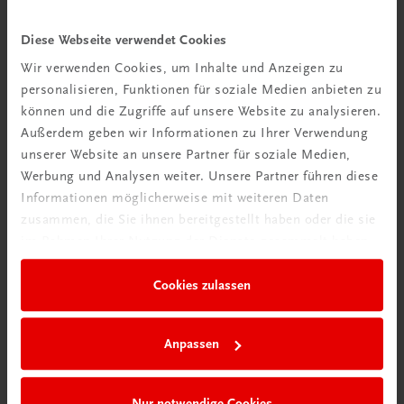
Neu zur DigiBox
Videos mit
Diese Webseite verwendet Cookies
Tipps & Tricks
Wir verwenden Cookies, um Inhalte und Anzeigen zu
personalisieren, Funktionen für soziale Medien anbieten zu
Mehr dazu
können und die Zugriffe auf unsere Website zu analysieren.
Außerdem geben wir Informationen zu Ihrer Verwendung
unserer Website an unsere Partner für soziale Medien,
Werbung und Analysen weiter. Unsere Partner führen diese
Informationen möglicherweise mit weiteren Daten
zusammen, die Sie ihnen bereitgestellt haben oder die sie
im Rahmen Ihrer Nutzung der Dienste gesammelt haben.
Cookies zulassen
Anpassen
Neu in der DigiBox
Das „Digitale
Nur notwendige Cookies