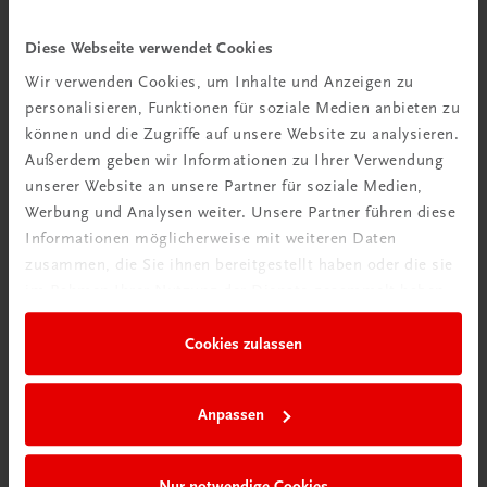
Neu zur DigiBox
Videos mit
Diese Webseite verwendet Cookies
Tipps & Tricks
Wir verwenden Cookies, um Inhalte und Anzeigen zu
personalisieren, Funktionen für soziale Medien anbieten zu
Mehr dazu
können und die Zugriffe auf unsere Website zu analysieren.
Außerdem geben wir Informationen zu Ihrer Verwendung
unserer Website an unsere Partner für soziale Medien,
Werbung und Analysen weiter. Unsere Partner führen diese
Informationen möglicherweise mit weiteren Daten
zusammen, die Sie ihnen bereitgestellt haben oder die sie
im Rahmen Ihrer Nutzung der Dienste gesammelt haben.
Cookies zulassen
Anpassen
Neu in der DigiBox
Das „Digitale
Nur notwendige Cookies