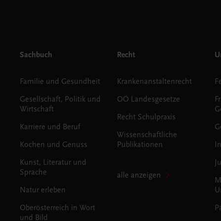
Sachbuch
Recht
Un
Familie und Gesundheit
Krankenanstaltenrecht
Gesellschaft, Politik und
OÖ Landesgesetze
F
Wirtschaft
G
Recht Schulpraxis
Karriere und Beruf
G
Wissenschaftliche
Kochen und Genuss
Publikationen
I
Kunst, Literatur und
J
Sprache
alle anzeigen
M
Natur erleben
U
Oberösterreich in Wort
P
und Bild