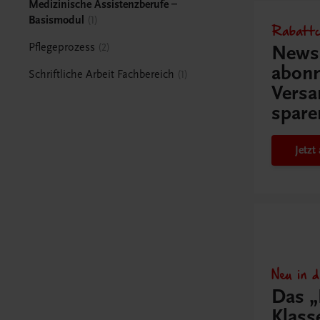
Medizinische Assistenzberufe –
Basismodul
1
Rabattc
Pflegeprozess
2
Newsl
abonn
Schriftliche Arbeit Fachbereich
1
Versa
spare
Jetz
Neu in 
Das „
Klas