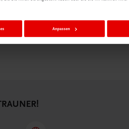
igiBox eine
n als
n.
ies
Anpassen
 TRAUNER!