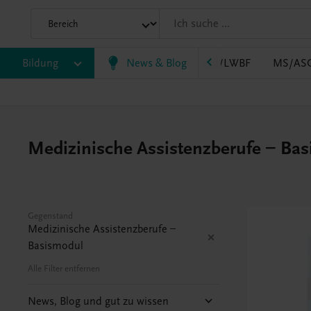
B
Bildung
HLT/Kolleg
HLW
News & Blog
HTL/FS
LW/LWBF
MS/AS
Medizinische Assistenzberufe – Bas
Gegenstand
Medizinische Assistenzberufe –
Basismodul
Alle Filter entfernen
News, Blog und gut zu wissen