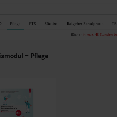
O
Pflege
PTS
Südtirol
Ratgeber Schulpraxis
TR
Bücher
in max. 48 Stunden be
ismodul – Pflege