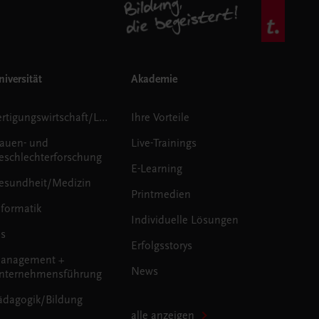
iversität
Akademie
Fertigungswirtschaft/Logistik
Ihre Vorteile
rauen- und
Live-Trainings
eschlechterforschung
E-Learning
esundheit/Medizin
Printmedien
nformatik
Individuelle Lösungen
us
Erfolgsstorys
anagement +
News
nternehmensführung
ädagogik/Bildung
alle anzeigen