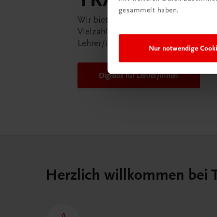
gesammelt haben.
Wir bieten Ihnen in der TRAUNER-D
Vielzahl an Services an, die Ihr Lebe
Lehrer/in ein Stück einfacher mache
Nur notwendige Cook
DigiBox für Lehrer/innen
Herzlich willkommen bei