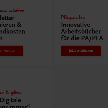
ode erhalten
Pflegewelten
etter
ieren &
Innovative
ndkosten
Arbeitsbücher
n
für die PA/PFA
t anmelden
Jetzt entdecken
der DigiBox
Digitale
senzimmer“