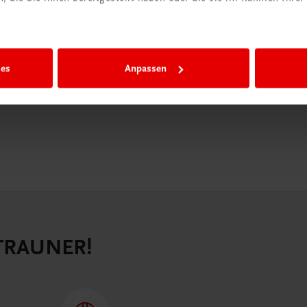
igiBox eine
n als
n.
ies
Anpassen
 TRAUNER!