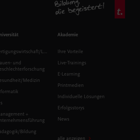
iversität
Akademie
Fertigungswirtschaft/Logistik
Ihre Vorteile
rauen- und
Live-Trainings
eschlechterforschung
E-Learning
esundheit/Medizin
Printmedien
nformatik
Individuelle Lösungen
us
Erfolgsstorys
anagement +
News
nternehmensführung
ädagogik/Bildung
alle anzeigen