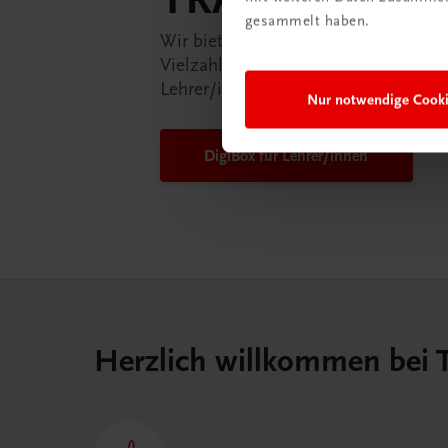
gesammelt haben.
Wir bieten Ihnen in der TRAUNER-D
Vielzahl an Services an, die Ihr Lebe
Lehrer/in ein Stück einfacher mache
Nur notwendige Cook
DigiBox für Lehrer/innen
Herzlich willkommen bei