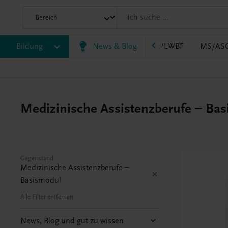
B
Bildung
HLT/Kolleg
HLW
News & Blog
HTL/FS
LW/LWBF
MS/AS
Medizinische Assistenzberufe – Bas
Gegenstand
Medizinische Assistenzberufe –
Basismodul
Alle Filter entfernen
News, Blog und gut zu wissen