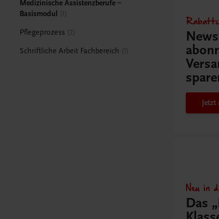
Medizinische Assistenzberufe –
Basismodul
1
Rabattc
Pflegeprozess
2
Newsl
abonn
Schriftliche Arbeit Fachbereich
1
Versa
spare
Jetz
Neu in 
Das „
Klas