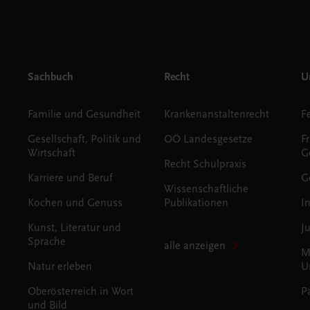
Sachbuch
Recht
Un
Familie und Gesundheit
Krankenanstaltenrecht
Gesellschaft, Politik und
OÖ Landesgesetze
F
Wirtschaft
G
Recht Schulpraxis
Karriere und Beruf
G
Wissenschaftliche
Kochen und Genuss
Publikationen
I
Kunst, Literatur und
J
Sprache
alle anzeigen
M
Natur erleben
U
Oberösterreich in Wort
P
und Bild