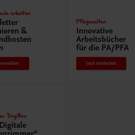
ode erhalten
Pflegewelten
etter
ieren &
Innovative
ndkosten
Arbeitsbücher
n
für die PA/PFA
t anmelden
Jetzt entdecken
der DigiBox
Digitale
senzimmer“