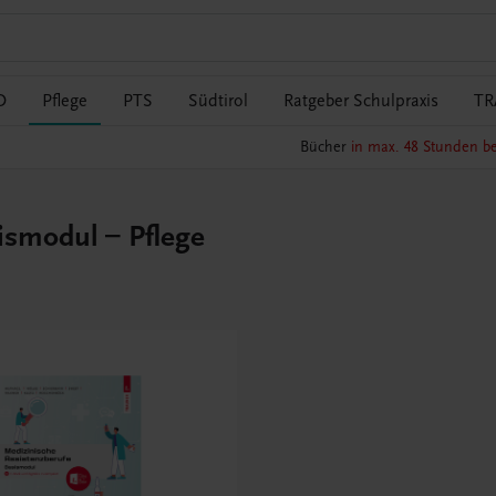
O
Pflege
PTS
Südtirol
Ratgeber Schulpraxis
TR
Bücher
in max. 48 Stunden be
ismodul – Pflege