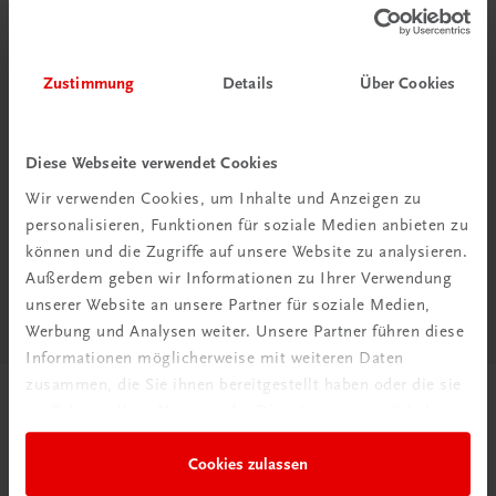
Zustimmung
Details
Über Cookies
Neu in der DigiBox
Diese Webseite verwendet Cookies
Das „Digitale
Wir verwenden Cookies, um Inhalte und Anzeigen zu
Klassenzimmer“
personalisieren, Funktionen für soziale Medien anbieten zu
können und die Zugriffe auf unsere Website zu analysieren.
Außerdem geben wir Informationen zu Ihrer Verwendung
Mehr dazu
unserer Website an unsere Partner für soziale Medien,
Werbung und Analysen weiter. Unsere Partner führen diese
Informationen möglicherweise mit weiteren Daten
zusammen, die Sie ihnen bereitgestellt haben oder die sie
im Rahmen Ihrer Nutzung der Dienste gesammelt haben.
Cookies zulassen