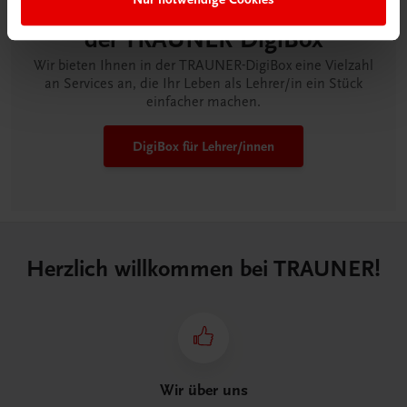
Lehrer/innen-Begleitpakete in
der TRAUNER-DigiBox
Wir bieten Ihnen in der TRAUNER-DigiBox eine Vielzahl
an Services an, die Ihr Leben als Lehrer/in ein Stück
einfacher machen.
DigiBox für Lehrer/innen
Herzlich willkommen bei TRAUNER!
Wir über uns