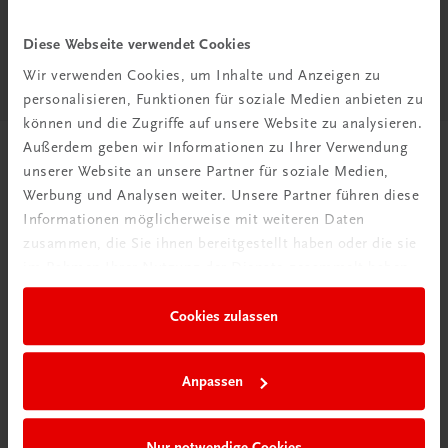
Standards für den modernen Schriftverkehr
Ersatz für die ÖNORM A 1080
Diese Webseite verwendet Cookies
UNTERRICHTSLEITFADEN
Wir verwenden Cookies, um Inhalte und Anzeigen zu
€ 9,00
personalisieren, Funktionen für soziale Medien anbieten zu
können und die Zugriffe auf unsere Website zu analysieren.
Außerdem geben wir Informationen zu Ihrer Verwendung
unserer Website an unsere Partner für soziale Medien,
Werbung und Analysen weiter. Unsere Partner führen diese
Informationen möglicherweise mit weiteren Daten
zusammen, die Sie ihnen bereitgestellt haben oder die sie
im Rahmen Ihrer Nutzung der Dienste gesammelt haben.
Cookies zulassen
Anpassen
Jetzt entdecken!
Nur notwendige Cookies