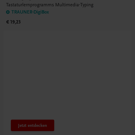
Tastaturlernprogramms Multimedia-Typing
TRAUNER-DigiBox
€ 19,23
Bestens gerüstet
Innovatives PTS-Konzept
Jetzt entdecken