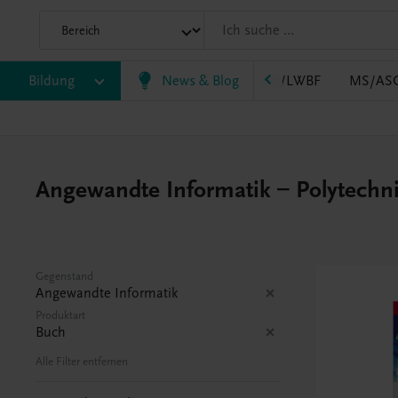
B
Bildung
HLT/Kolleg
HLW
News & Blog
HTL/FS
LW/LWBF
MS/AS
Angewandte Informatik – Polytechn
Gegenstand
Angewandte Informatik
Produktart
Buch
Alle Filter entfernen