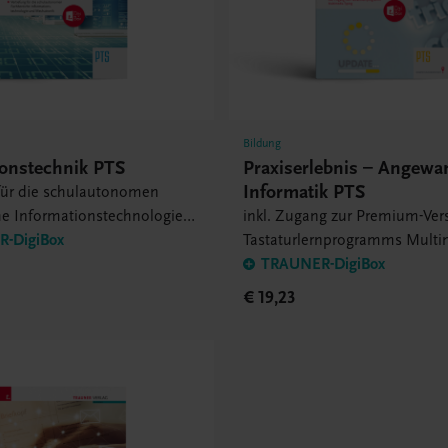
Bildung
ionstechnik PTS
Praxiserlebnis – Angewa
Informatik PTS
 für die schulautonomen
he Informationstechnologie
inkl. Zugang zur Premium-Ver
ronik
-DigiBox
Tastaturlernprogramms Multi
Typing
TRAUNER-DigiBox
€ 19,23