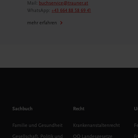
Mail:
buchservice@trauner.at
WhatsApp:
+43 664 88 58 69 41
mehr erfahren
Sachbuch
Recht
Un
Familie und Gesundheit
Krankenanstaltenrecht
Gesellschaft, Politik und
OÖ Landesgesetze
F