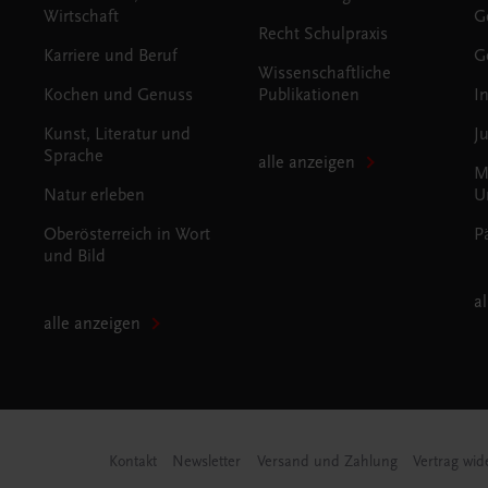
Wirtschaft
G
Recht Schulpraxis
Karriere und Beruf
G
Wissenschaftliche
Kochen und Genuss
Publikationen
I
Kunst, Literatur und
J
Sprache
alle anzeigen
M
Natur erleben
U
Oberösterreich in Wort
P
und Bild
a
alle anzeigen
Kontakt
Newsletter
Versand und Zahlung
Vertrag wid