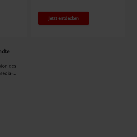
PTS-Konzept
Jetzt entdecken
ndte
sion des
media-