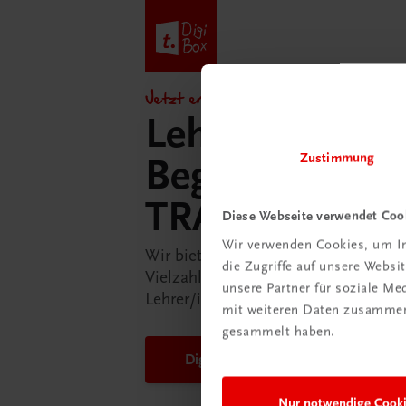
Jetzt entdecken!
Lehrer/innen-
Zustimmung
Begleitpakete 
TRAUNER-Dig
Diese Webseite verwendet Coo
Wir verwenden Cookies, um In
Wir bieten Ihnen in der TRAUNER-D
die Zugriffe auf unsere Webs
Vielzahl an Services an, die Ihr Lebe
unsere Partner für soziale M
Lehrer/in ein Stück einfacher mache
mit weiteren Daten zusammen,
gesammelt haben.
DigiBox für Lehrer/innen
Nur notwendige Cook