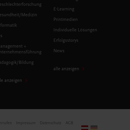
eschlechterforschung
E-Learning
esundheit/Medizin
Printmedien
nformatik
Individuelle Lösungen
us
Erfolgsstorys
anagement +
News
nternehmensführung
ädagogik/Bildung
alle anzeigen
lle anzeigen
errufen
Impressum
Datenschutz
AGB