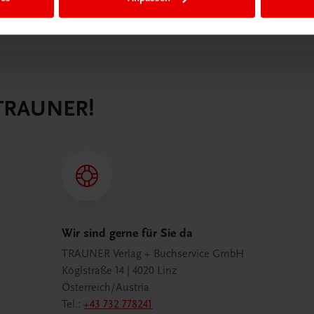
 TRAUNER!
Wir sind gerne für Sie da
TRAUNER Verlag + Buchservice GmbH
Köglstraße 14 | 4020 Linz
Österreich/Austria
Tel.:
+43 732 778241