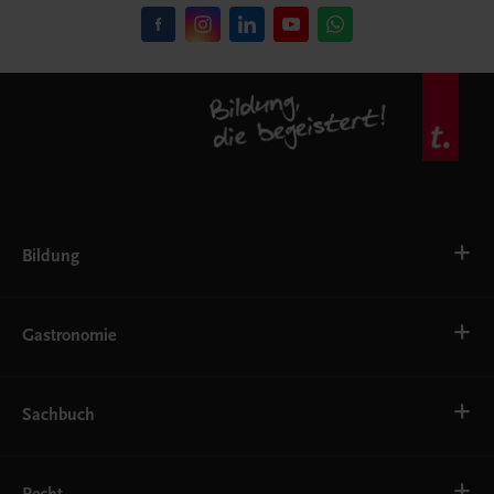
Bildung
VS
AHS
Gastronomie
BAFEP/BASOP
BRP
BS
Bäckerei
EWF/ZWF
Getränke
Sachbuch
FW
Hotelmanagement
Konditorei und Patisserie
Küche
Familie und Gesundheit
Service
Gesellschaft, Politik und Wirtschaft