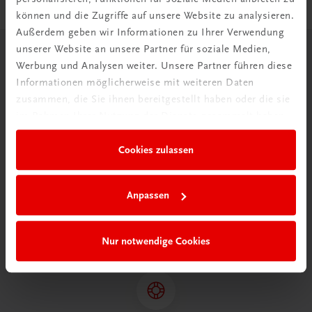
können und die Zugriffe auf unsere Website zu analysieren.
Außerdem geben wir Informationen zu Ihrer Verwendung
unserer Website an unsere Partner für soziale Medien,
Herzlich willkommen bei TRAUNER!
Werbung und Analysen weiter. Unsere Partner führen diese
Informationen möglicherweise mit weiteren Daten
zusammen, die Sie ihnen bereitgestellt haben oder die sie
im Rahmen Ihrer Nutzung der Dienste gesammelt haben.
Cookies zulassen
Wir über uns
Wir sind ein österreichisches Familienunternehmen mit
Anpassen
75 Mitarbeiterinnen und Mitarbeitern, die eines verbindet:
Begeisterung für unsere Produkte.
mehr erfahren
Nur notwendige Cookies