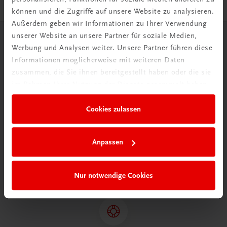
können und die Zugriffe auf unsere Website zu analysieren.
Außerdem geben wir Informationen zu Ihrer Verwendung
unserer Website an unsere Partner für soziale Medien,
Herzlich willkommen bei TRAUNER!
Werbung und Analysen weiter. Unsere Partner führen diese
Informationen möglicherweise mit weiteren Daten
zusammen, die Sie ihnen bereitgestellt haben oder die sie
im Rahmen Ihrer Nutzung der Dienste gesammelt haben.
Cookies zulassen
Wir über uns
Wir sind ein österreichisches Familienunternehmen mit
Anpassen
75 Mitarbeiterinnen und Mitarbeitern, die eines verbindet:
Begeisterung für unsere Produkte.
mehr erfahren
Nur notwendige Cookies