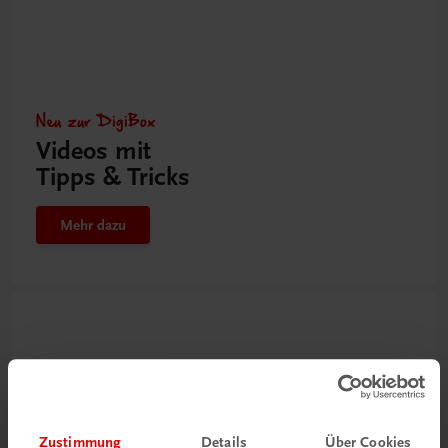
Neu zur DigiBox
Videos mit
Tipps & Tricks
Mehr dazu
Zustimmung
Details
Über Cookies