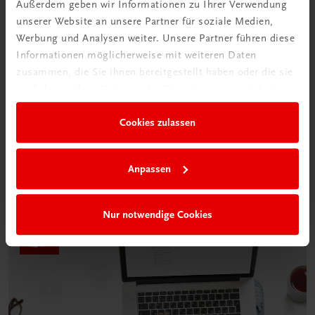
Außerdem geben wir Informationen zu Ihrer Verwendung
unserer Website an unsere Partner für soziale Medien,
Werbung und Analysen weiter. Unsere Partner führen diese
Informationen möglicherweise mit weiteren Daten
zusammen, die Sie ihnen bereitgestellt haben oder die sie
Neu in der DigiBox
im Rahmen Ihrer Nutzung der Dienste gesammelt haben.
Das „Digitale
Klassenzimmer“
Cookies zulassen
Mehr dazu
Anpassen
Nur notwendige Cookies