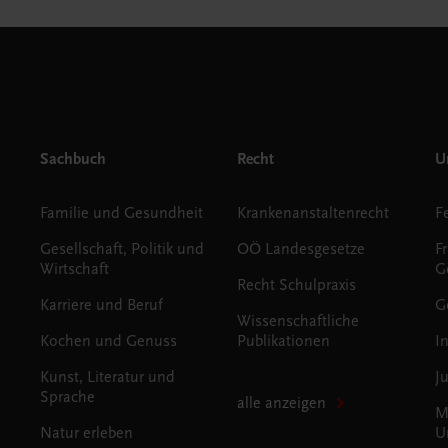
Sachbuch
Recht
Un
Familie und Gesundheit
Krankenanstaltenrecht
Gesellschaft, Politik und
OÖ Landesgesetze
F
Wirtschaft
G
Recht Schulpraxis
Karriere und Beruf
G
Wissenschaftliche
Kochen und Genuss
Publikationen
I
Kunst, Literatur und
J
Sprache
alle anzeigen
M
Natur erleben
U