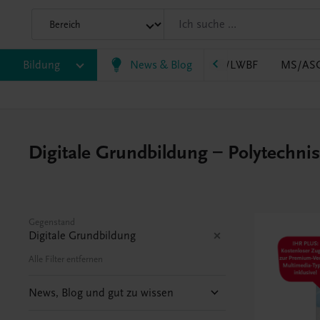
B
Bildung
HLT/Kolleg
HLW
News & Blog
HTL/FS
LW/LWBF
MS/AS
Digitale Grundbildung – Polytechni
Gegenstand
Digitale Grundbildung
Alle Filter entfernen
News, Blog und gut zu wissen