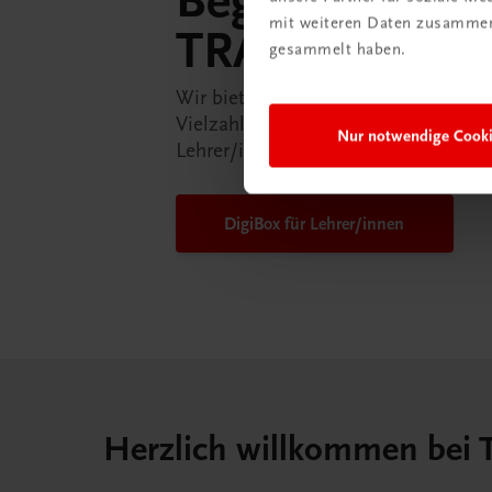
Begleitpakete 
mit weiteren Daten zusammen,
TRAUNER-Dig
gesammelt haben.
Wir bieten Ihnen in der TRAUNER-D
Vielzahl an Services an, die Ihr Lebe
Nur notwendige Cook
Lehrer/in ein Stück einfacher mache
DigiBox für Lehrer/innen
Herzlich willkommen bei