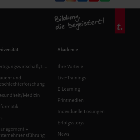
iversität
Akademie
Fertigungswirtschaft/Logistik
Ihre Vorteile
rauen- und
Live-Trainings
eschlechterforschung
E-Learning
esundheit/Medizin
Printmedien
nformatik
Individuelle Lösungen
us
Erfolgsstorys
anagement +
News
nternehmensführung