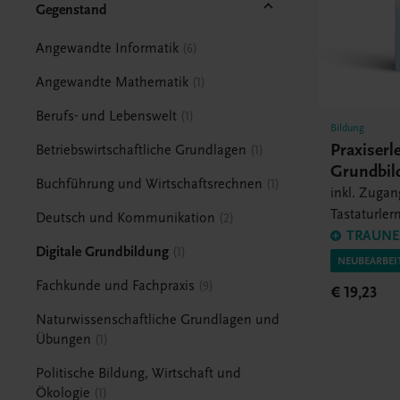
Gegenstand
Angewandte Informatik
6
Angewandte Mathematik
1
Berufs- und Lebenswelt
1
Bildung
Praxiserl
Betriebswirtschaftliche Grundlagen
1
Grundbil
Buchführung und Wirtschaftsrechnen
1
inkl. Zuga
Tastaturle
Deutsch und Kommunikation
2
Typing
TRAUNER
Digitale Grundbildung
1
NEUBEARBE
Fachkunde und Fachpraxis
9
€ 19,23
Naturwissenschaftliche Grundlagen und
Übungen
1
Politische Bildung, Wirtschaft und
Ökologie
1