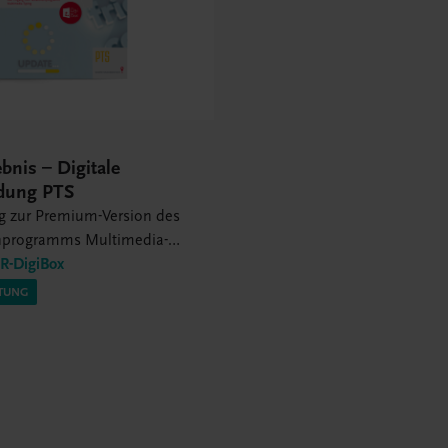
ebnis – Digitale
dung PTS
ng zur Premium-Version des
rnprogramms Multimedia-
-DigiBox
ITUNG