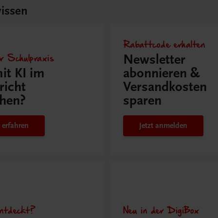
issen
Rabattcode erhalten
r Schulpraxis
Newsletter
it KI im
abonnieren &
richt
Versandkosten
hen?
sparen
 erfahren
Jetzt anmelden
ntdeckt?
Neu in der DigiBox