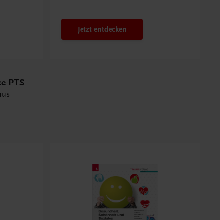
PTS-Konzept
Jetzt entdecken
ce PTS
mus