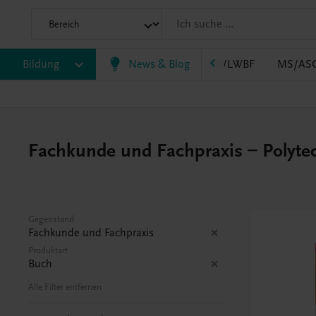
B
Bildung
HLT/Kolleg
HLW
News & Blog
HTL/FS
LW/LWBF
MS/AS
Fachkunde und Fachpraxis – Polyte
Gegenstand
Fachkunde und Fachpraxis
Produktart
Buch
Alle Filter entfernen