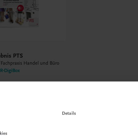
ebnis PTS
Fachpraxis Handel und Büro
-DigiBox
Details
kies