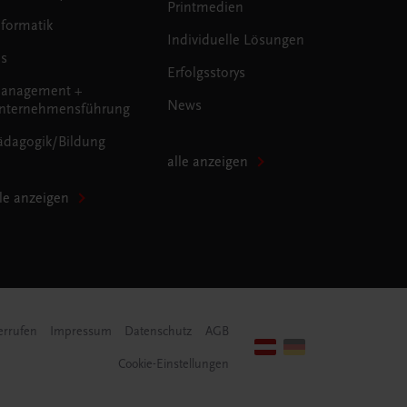
Printmedien
nformatik
Individuelle Lösungen
us
Erfolgsstorys
anagement +
News
nternehmensführung
ädagogik/Bildung
alle anzeigen
lle anzeigen
errufen
Impressum
Datenschutz
AGB
Cookie-Einstellungen