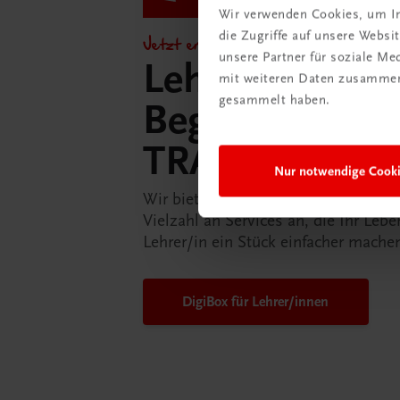
Wir verwenden Cookies, um In
die Zugriffe auf unsere Webs
Jetzt entdecken!
unsere Partner für soziale M
Lehrer/innen-
mit weiteren Daten zusammen,
gesammelt haben.
Begleitpakete 
TRAUNER-Dig
Nur notwendige Cook
Wir bieten Ihnen in der TRAUNER-D
Vielzahl an Services an, die Ihr Lebe
Lehrer/in ein Stück einfacher mache
DigiBox für Lehrer/innen