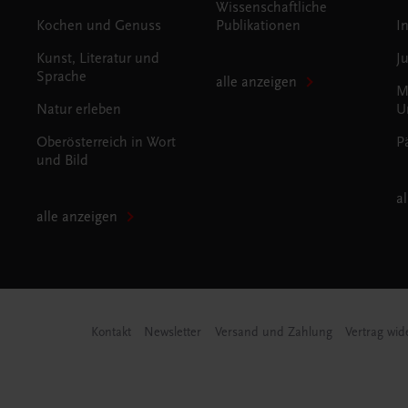
Wissenschaftliche
Kochen und Genuss
Publikationen
I
Kunst, Literatur und
J
Sprache
alle anzeigen
M
Natur erleben
U
Oberösterreich in Wort
P
und Bild
a
alle anzeigen
Kontakt
Newsletter
Versand und Zahlung
Vertrag wid