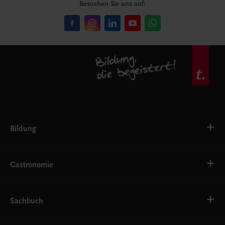
Besuchen Sie uns auf:
Bildung
VS
AHS
Gastronomie
BAFEP/BASOP
BRP
BS
Bäckerei
EWF/ZWF
Getränke
Sachbuch
FW
Hotelmanagement
Konditorei und Patisserie
Küche