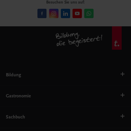
Besuchen Sie uns auf:
Bildung
VS
AHS
Gastronomie
BAFEP/BASOP
BRP
BS
Bäckerei
EWF/ZWF
Getränke
Sachbuch
FW
Hotelmanagement
Konditorei und Patisserie
Küche