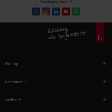
Besuchen Sie uns auf:
Bildung
VS
AHS
Gastronomie
BAFEP/BASOP
BRP
BS
Bäckerei
EWF/ZWF
Getränke
Sachbuch
FW
Hotelmanagement
Konditorei und Patisserie
Küche