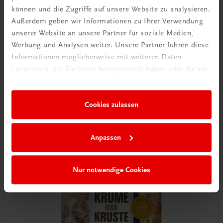
können und die Zugriffe auf unsere Website zu analysieren.
Außerdem geben wir Informationen zu Ihrer Verwendung
unserer Website an unsere Partner für soziale Medien,
Werbung und Analysen weiter. Unsere Partner führen diese
Informationen möglicherweise mit weiteren Daten
zusammen, die Sie ihnen bereitgestellt haben oder die sie
Gastronomie
im Rahmen Ihrer Nutzung der Dienste gesammelt haben.
Brot im Klartext
Die österreichische Brotansprache
Cookies zulassen
€ 29,90
Anpassen
Nur notwendige Cookies