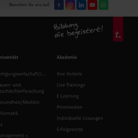
Besuchen Sie uns auf:
iversität
Akademie
Fertigungswirtschaft/Logistik
Ihre Vorteile
rauen- und
Live-Trainings
eschlechterforschung
E-Learning
esundheit/Medizin
Printmedien
nformatik
Individuelle Lösungen
us
Erfolgsstorys
anagement +