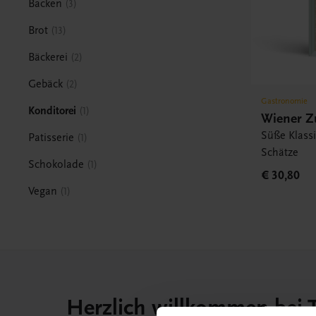
Backen
3
Brot
13
Bäckerei
2
Gebäck
2
Gastronomie
Konditorei
1
Wiener Z
Süße Klass
Patisserie
1
Schätze
Schokolade
1
€ 30,80
Vegan
1
Herzlich willkommen bei