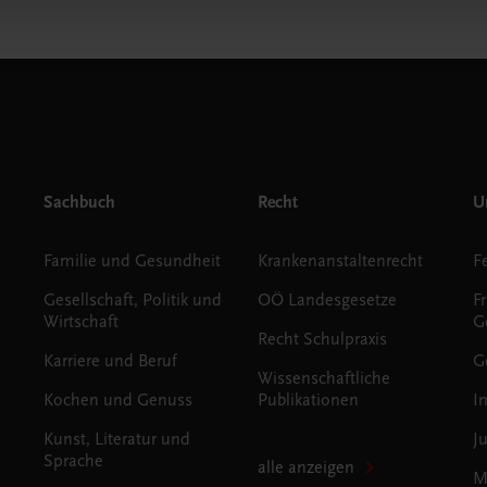
Sachbuch
Recht
Un
Familie und Gesundheit
Krankenanstaltenrecht
Gesellschaft, Politik und
OÖ Landesgesetze
F
Wirtschaft
G
Recht Schulpraxis
Karriere und Beruf
G
Wissenschaftliche
Kochen und Genuss
Publikationen
I
Kunst, Literatur und
J
Sprache
alle anzeigen
M