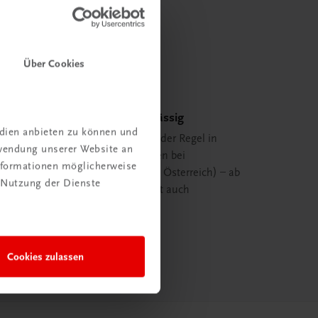
Über Cookies
Schnell und zuverlässig
edien anbieten zu können und
Ihre Bestellung ist in der Regel in
rwendung unserer Website an
spätestens 48 Stunden bei
Informationen möglicherweise
Ihnen (innerhalb von Österreich) – ab
 Nutzung der Dienste
29,00 EUR Bestellwert auch
versandkostenfrei.
mehr erfahren
Cookies zulassen