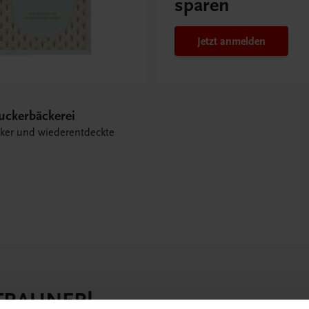
sparen
Jetzt anmelden
uckerbäckerei
iker und wiederentdeckte
 TRAUNER!