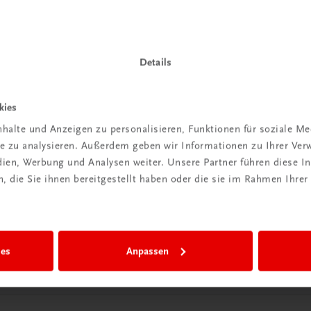
Details
kies
Wir sind gerne für Sie da
halte und Anzeigen zu personalisieren, Funktionen für soziale M
TRAUNER Verlag + Buchservice GmbH
ite zu analysieren. Außerdem geben wir Informationen zu Ihrer Ve
Köglstraße 14 | 4020 Linz
edien, Werbung und Analysen weiter. Unsere Partner führen diese 
Österreich/Austria
 die Sie ihnen bereitgestellt haben oder die sie im Rahmen Ihrer
Tel.:
+43 732 778241
Mail:
buchservice@trauner.at
WhatsApp:
+43 664 88 58 69 41
mehr erfahren
ies
Anpassen