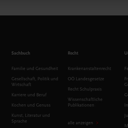
Sachbuch
Recht
Un
Familie und Gesundheit
Krankenanstaltenrecht
Gesellschaft, Politik und
OÖ Landesgesetze
F
Wirtschaft
G
Recht Schulpraxis
Karriere und Beruf
G
Wissenschaftliche
Kochen und Genuss
Publikationen
I
Kunst, Literatur und
J
Sprache
alle anzeigen
M