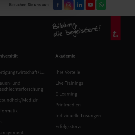
Besuchen Sie uns auf:
iversität
Akademie
Fertigungswirtschaft/Logistik
Ihre Vorteile
rauen- und
Live-Trainings
eschlechterforschung
E-Learning
esundheit/Medizin
Printmedien
nformatik
Individuelle Lösungen
us
Erfolgsstorys
anagement +