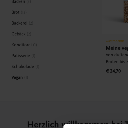
Backen
3
Brot
13
Bäckerei
2
Gebäck
2
Gastronomie
Konditorei
1
Meine ve
Von duften
Patisserie
1
Broten bis 
Schokolade
1
€ 24,70
Vegan
1
Herzlich willkommen bei