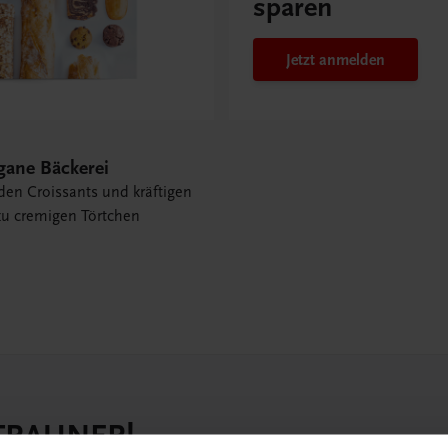
sparen
Jetzt anmelden
gane Bäckerei
den Croissants und kräftigen
zu cremigen Törtchen
 TRAUNER!