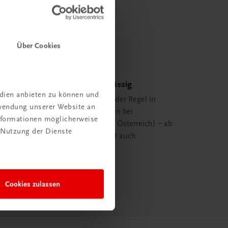
Über Cookies
Schnell und zuverlässig
edien anbieten zu können und
Ihre Bestellung ist in der Regel in
rwendung unserer Website an
spätestens 48 Stunden bei
Informationen möglicherweise
Ihnen (innerhalb von Österreich) – ab
 Nutzung der Dienste
29,00 EUR Bestellwert auch
versandkostenfrei.
mehr erfahren
Cookies zulassen