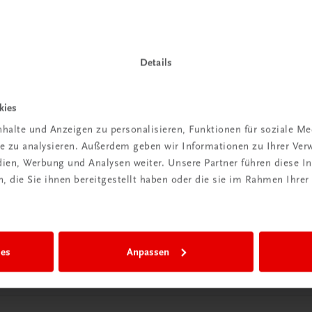
Details
kies
Wir sind gerne für Sie da
halte und Anzeigen zu personalisieren, Funktionen für soziale M
TRAUNER Verlag + Buchservice GmbH
ite zu analysieren. Außerdem geben wir Informationen zu Ihrer Ve
Köglstraße 14 | 4020 Linz
edien, Werbung und Analysen weiter. Unsere Partner führen diese 
Österreich/Austria
 die Sie ihnen bereitgestellt haben oder die sie im Rahmen Ihrer
Tel.:
+43 732 778241
Mail:
buchservice@trauner.at
WhatsApp:
+43 664 88 58 69 41
mehr erfahren
ies
Anpassen