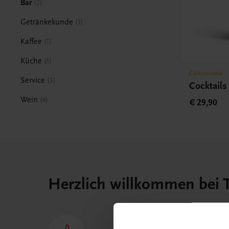
Bar
2
Getränkekunde
1
Kaffee
1
Küche
1
Gastronomie
Service
3
Cocktails
Wein
4
€ 29,90
Herzlich willkommen bei