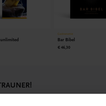
Gastronomie
 unlimited
Bar Bibel
€ 46,30
 TRAUNER!