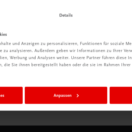
Details
Wir sind gerne für Sie da
kies
TRAUNER Verlag + Buchservice GmbH
Köglstraße 14 | 4020 Linz
halte und Anzeigen zu personalisieren, Funktionen für soziale M
Österreich/Austria
ite zu analysieren. Außerdem geben wir Informationen zu Ihrer Ve
Tel.:
+43 732 778241
edien, Werbung und Analysen weiter. Unsere Partner führen diese 
Mail:
buchservice@trauner.at
 die Sie ihnen bereitgestellt haben oder die sie im Rahmen Ihrer
WhatsApp:
+43 664 88 58 69 41
mehr erfahren
ies
Anpassen