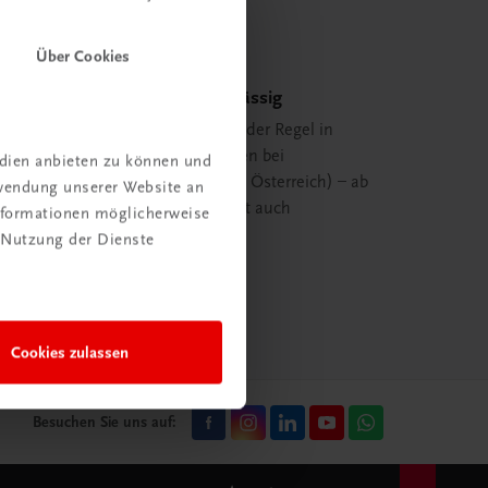
Über Cookies
Schnell und zuverlässig
Ihre Bestellung ist in der Regel in
spätestens 48 Stunden bei
edien anbieten zu können und
Ihnen (innerhalb von Österreich) – ab
rwendung unserer Website an
29,00 EUR Bestellwert auch
Informationen möglicherweise
versandkostenfrei.
 Nutzung der Dienste
mehr erfahren
Cookies zulassen
Besuchen Sie uns auf: