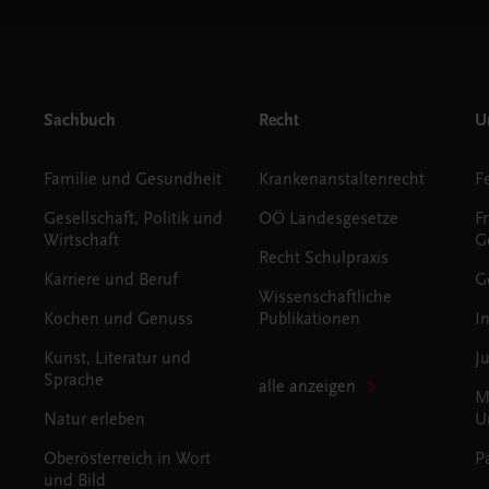
Sachbuch
Recht
Un
Familie und Gesundheit
Krankenanstaltenrecht
Gesellschaft, Politik und
OÖ Landesgesetze
F
Wirtschaft
G
Recht Schulpraxis
Karriere und Beruf
G
Wissenschaftliche
Kochen und Genuss
Publikationen
I
Kunst, Literatur und
J
Sprache
alle anzeigen
M
Natur erleben
U
Oberösterreich in Wort
P
und Bild