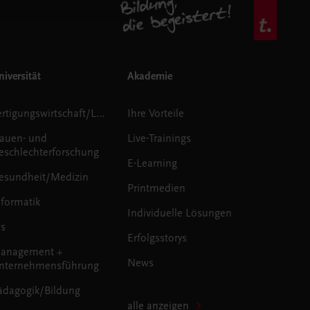
iversität
Akademie
Fertigungswirtschaft/Logistik
Ihre Vorteile
rauen- und
Live-Trainings
eschlechterforschung
E-Learning
esundheit/Medizin
Printmedien
nformatik
Individuelle Lösungen
us
Erfolgsstorys
anagement +
News
nternehmensführung
ädagogik/Bildung
alle anzeigen