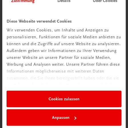
Zustimmung
Details
Über Cookies
Wir über uns
Wir sind ein österreichisches Familienunternehmen mit
Diese Webseite verwendet Cookies
75 Mitarbeiterinnen und Mitarbeitern, die eines verbindet:
Wir verwenden Cookies, um Inhalte und Anzeigen zu
Begeisterung für unsere Produkte.
personalisieren, Funktionen für soziale Medien anbieten zu
mehr erfahren
können und die Zugriffe auf unsere Website zu analysieren.
Außerdem geben wir Informationen zu Ihrer Verwendung
unserer Website an unsere Partner für soziale Medien,
Werbung und Analysen weiter. Unsere Partner führen diese
Informationen möglicherweise mit weiteren Daten
zusammen, die Sie ihnen bereitgestellt haben oder die sie
Wir sind gerne für Sie da
im Rahmen Ihrer Nutzung der Dienste gesammelt haben.
TRAUNER Verlag + Buchservice GmbH
Köglstraße 14 | 4020 Linz
Cookies zulassen
Österreich/Austria
Tel.:
+43 732 778241
Anpassen
Mail:
buchservice@trauner.at
WhatsApp:
+43 664 88 58 69 41