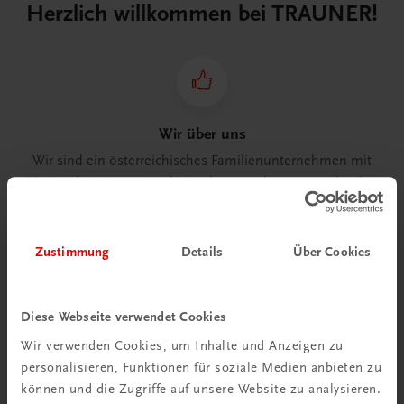
Herzlich willkommen bei TRAUNER!
Wir über uns
Wir sind ein österreichisches Familienunternehmen mit
75 Mitarbeiterinnen und Mitarbeitern, die eines verbindet:
Begeisterung für unsere Produkte.
mehr erfahren
Zustimmung
Details
Über Cookies
Diese Webseite verwendet Cookies
Wir verwenden Cookies, um Inhalte und Anzeigen zu
Wir sind gerne für Sie da
personalisieren, Funktionen für soziale Medien anbieten zu
TRAUNER Verlag + Buchservice GmbH
können und die Zugriffe auf unsere Website zu analysieren.