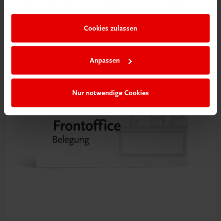
NEUERSCHEINUNG
im Rahmen Ihrer Nutzung der Dienste gesammelt haben.
€ 14,50
Cookies zulassen
Anpassen
Nur notwendige Cookies