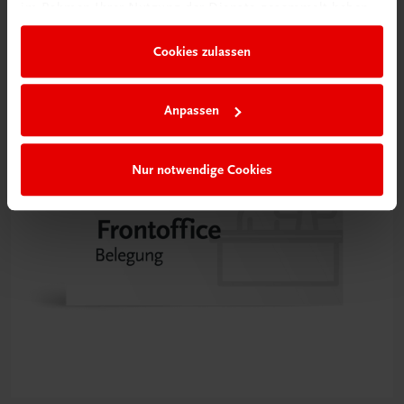
NEUERSCHEINUNG
im Rahmen Ihrer Nutzung der Dienste gesammelt haben.
€ 14,50
Cookies zulassen
Anpassen
Nur notwendige Cookies