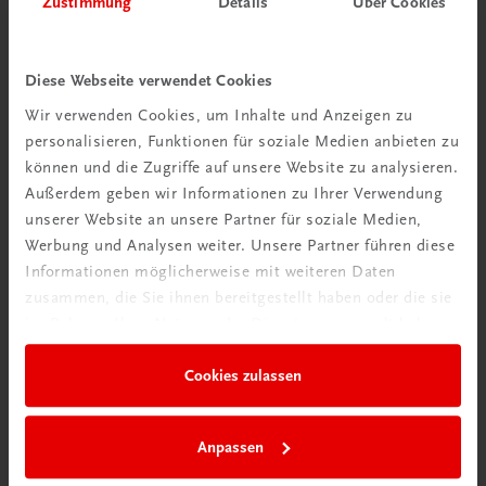
Zustimmung
Details
Über Cookies
Wir über uns
Wir sind ein österreichisches Familienunternehmen mit
Diese Webseite verwendet Cookies
75 Mitarbeiterinnen und Mitarbeitern, die eines verbindet:
Wir verwenden Cookies, um Inhalte und Anzeigen zu
Begeisterung für unsere Produkte.
personalisieren, Funktionen für soziale Medien anbieten zu
mehr erfahren
können und die Zugriffe auf unsere Website zu analysieren.
Außerdem geben wir Informationen zu Ihrer Verwendung
unserer Website an unsere Partner für soziale Medien,
Werbung und Analysen weiter. Unsere Partner führen diese
Informationen möglicherweise mit weiteren Daten
zusammen, die Sie ihnen bereitgestellt haben oder die sie
Wir sind gerne für Sie da
im Rahmen Ihrer Nutzung der Dienste gesammelt haben.
TRAUNER Verlag + Buchservice GmbH
Köglstraße 14 | 4020 Linz
Cookies zulassen
Österreich/Austria
Tel.:
+43 732 778241
Anpassen
Mail:
buchservice@trauner.at
WhatsApp:
+43 664 88 58 69 41