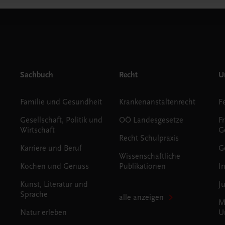
Sachbuch
Recht
Un
Familie und Gesundheit
Krankenanstaltenrecht
Gesellschaft, Politik und
OÖ Landesgesetze
F
Wirtschaft
G
Recht Schulpraxis
Karriere und Beruf
G
Wissenschaftliche
Kochen und Genuss
Publikationen
I
Kunst, Literatur und
J
Sprache
alle anzeigen
M
Natur erleben
U