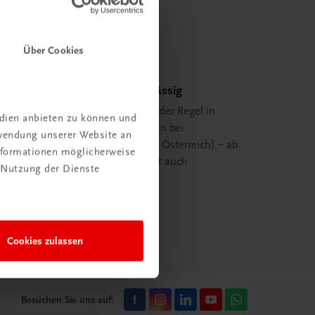
Über Cookies
Schnell und zuverlässig
Ihre Bestellung ist in der Regel in
edien anbieten zu können und
spätestens 48 Stunden bei
rwendung unserer Website an
Ihnen (innerhalb von Österreich) – ab
Informationen möglicherweise
29,00 EUR Bestellwert auch
 Nutzung der Dienste
versandkostenfrei.
mehr erfahren
Cookies zulassen
Besuchen Sie uns auf: