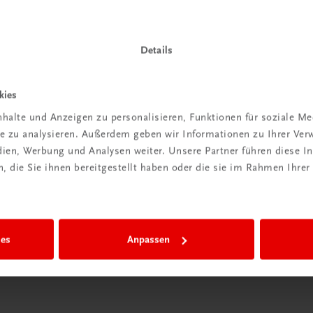
Details
Wir sind gerne für Sie da
kies
TRAUNER Verlag + Buchservice GmbH
halte und Anzeigen zu personalisieren, Funktionen für soziale M
Köglstraße 14 | 4020 Linz
ite zu analysieren. Außerdem geben wir Informationen zu Ihrer Ve
Österreich/Austria
edien, Werbung und Analysen weiter. Unsere Partner führen diese 
Tel.:
+43 732 778241
 die Sie ihnen bereitgestellt haben oder die sie im Rahmen Ihrer
Mail:
buchservice@trauner.at
WhatsApp:
+43 664 88 58 69 41
mehr erfahren
ies
Anpassen