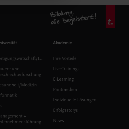
iversität
Akademie
Fertigungswirtschaft/Logistik
Ihre Vorteile
rauen- und
Live-Trainings
eschlechterforschung
E-Learning
esundheit/Medizin
Printmedien
nformatik
Individuelle Lösungen
us
Erfolgsstorys
anagement +
News
nternehmensführung