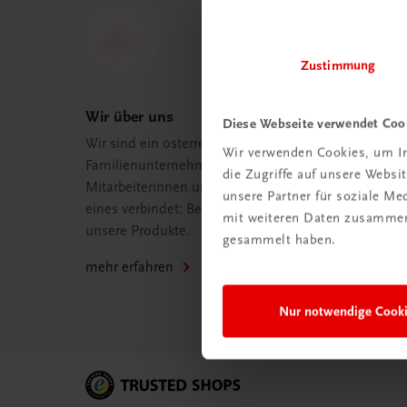
Zustimmung
Wir über uns
Diese Webseite verwendet Coo
Wir sind ein österreichisches
Wir verwenden Cookies, um In
Familienunternehmen mit 75
die Zugriffe auf unsere Webs
Mitarbeiterinnen und Mitarbeitern, die
unsere Partner für soziale M
eines verbindet: Begeisterung für
mit weiteren Daten zusammen,
unsere Produkte.
gesammelt haben.
mehr erfahren
Nur notwendige Cook