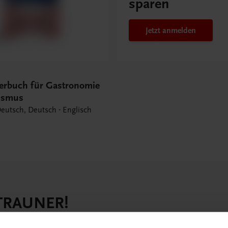
sparen
Jetzt anmelden
erbuch für Gastronomie
ismus
Deutsch, Deutsch - Englisch
 TRAUNER!