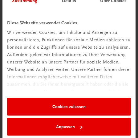
Zustimmung
Details
Über Cookies
Wir über uns
Wir sind ein österreichisches Familienunternehmen mit
Diese Webseite verwendet Cookies
75 Mitarbeiterinnen und Mitarbeitern, die eines verbindet:
Wir verwenden Cookies, um Inhalte und Anzeigen zu
Begeisterung für unsere Produkte.
personalisieren, Funktionen für soziale Medien anbieten zu
mehr erfahren
können und die Zugriffe auf unsere Website zu analysieren.
Außerdem geben wir Informationen zu Ihrer Verwendung
unserer Website an unsere Partner für soziale Medien,
Werbung und Analysen weiter. Unsere Partner führen diese
Informationen möglicherweise mit weiteren Daten
zusammen, die Sie ihnen bereitgestellt haben oder die sie
Wir sind gerne für Sie da
im Rahmen Ihrer Nutzung der Dienste gesammelt haben.
TRAUNER Verlag + Buchservice GmbH
Köglstraße 14 | 4020 Linz
Cookies zulassen
Österreich/Austria
Tel.:
+43 732 778241
Anpassen
Mail:
buchservice@trauner.at
WhatsApp:
+43 664 88 58 69 41