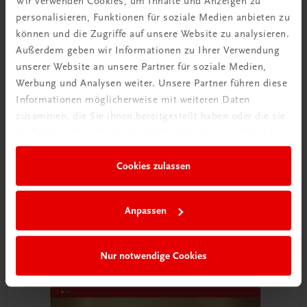
Wir verwenden Cookies, um Inhalte und Anzeigen zu
personalisieren, Funktionen für soziale Medien anbieten zu
können und die Zugriffe auf unsere Website zu analysieren.
Außerdem geben wir Informationen zu Ihrer Verwendung
unserer Website an unsere Partner für soziale Medien,
Werbung und Analysen weiter. Unsere Partner führen diese
Informationen möglicherweise mit weiteren Daten
zusammen, die Sie ihnen bereitgestellt haben oder die sie
TRAUNER Akademie
im Rahmen Ihrer Nutzung der Dienste gesammelt haben.
Frontoffice – Package
Vier Frontoffice-Kurse – praxisorientiert und auf den Punkt
Cookies zulassen
gebracht
SPAREN SIE!
€ 89,50
Anpassen
Nur notwendige Cookies