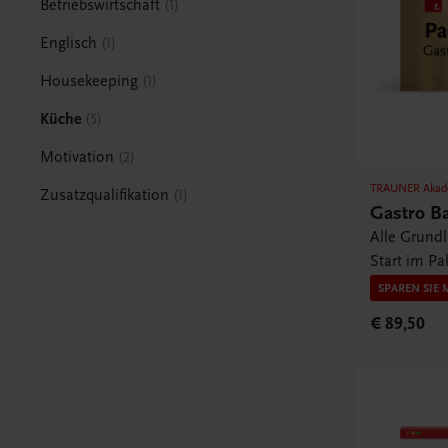
Betriebswirtschaft
1
Englisch
1
Housekeeping
1
Küche
5
Motivation
2
TRAUNER Akad
Zusatzqualifikation
1
Gastro B
Alle Grund
Start im Pa
SPAREN SIE 
€ 89,50