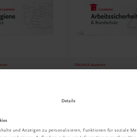
emie
TRAUNER Akademie
Basics
Arbeitssicherheit & Bra
cht gemacht – sicher, sauber,
Risiken erkennen, sicher arbei
ll
€ 29,50
Details
kies
halte und Anzeigen zu personalisieren, Funktionen für soziale M