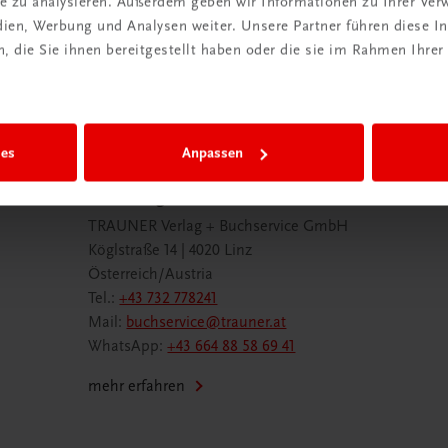
ite zu analysieren. Außerdem geben wir Informationen zu Ihrer Ve
 TRAUNER!
edien, Werbung und Analysen weiter. Unsere Partner führen diese 
 die Sie ihnen bereitgestellt haben oder die sie im Rahmen Ihrer
ies
Anpassen
Wir sind gerne für Sie da
TRAUNER Verlag + Buchservice GmbH
Köglstraße 14 | 4020 Linz
Österreich/Austria
Tel.:
+43 732 778241
Mail:
buchservice@trauner.at
WhatsApp:
+43 664 88 58 69 41
mehr erfahren