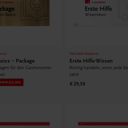
emie
TRAUNER Akademie
asics – Package
Erste Hilfe-Wissen
lagen für den Gastronomie-
Richtig handeln, wenn jede S
ket
zählt
MEHR ALS 20%
€ 29,50