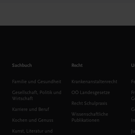
Sachbuch
Recht
Un
Familie und Gesundheit
Krankenanstaltenrecht
Gesellschaft, Politik und
OÖ Landesgesetze
F
Wirtschaft
G
Recht Schulpraxis
Karriere und Beruf
G
Wissenschaftliche
Kochen und Genuss
Publikationen
I
Kunst, Literatur und
J