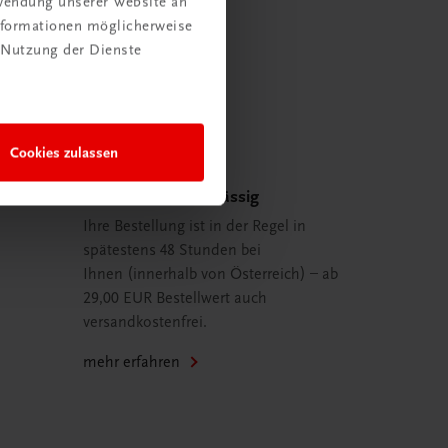
rwendung unserer Website an
Informationen möglicherweise
 Nutzung der Dienste
Cookies zulassen
Schnell und zuverlässig
Ihre Bestellung ist in der Regel in
spätestens 48 Stunden bei
Ihnen (innerhalb von Österreich) – ab
29,00 EUR Bestellwert auch
versandkostenfrei.
mehr erfahren