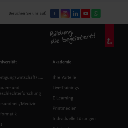
Besuchen Sie uns auf:
iversität
Akademie
Fertigungswirtschaft/Logistik
Ihre Vorteile
rauen- und
Live-Trainings
eschlechterforschung
E-Learning
esundheit/Medizin
Printmedien
nformatik
Individuelle Lösungen
us