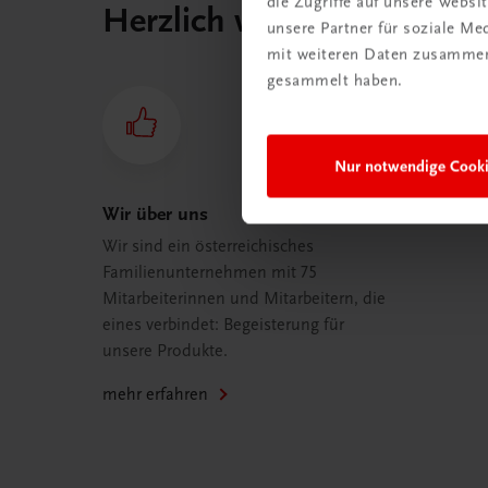
die Zugriffe auf unsere Webs
Herzlich willkommen bei
unsere Partner für soziale M
mit weiteren Daten zusammen,
gesammelt haben.
Nur notwendige Cook
Wir über uns
Wir sind ein österreichisches
Familienunternehmen mit 75
Mitarbeiterinnen und Mitarbeitern, die
eines verbindet: Begeisterung für
unsere Produkte.
mehr erfahren