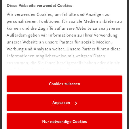
Diese Webseite verwendet Cookies
TRAUNER Akademie
Wir verwenden Cookies, um Inhalte und Anzeigen zu
Hygiene Basics
personalisieren, Funktionen für soziale Medien anbieten zu
Hygiene leicht gemacht – sicher, sauber, professionell
können und die Zugriffe auf unsere Website zu analysieren.
€ 29,50
Außerdem geben wir Informationen zu Ihrer Verwendung
unserer Website an unsere Partner für soziale Medien,
Werbung und Analysen weiter. Unsere Partner führen diese
Informationen möglicherweise mit weiteren Daten
zusammen, die Sie ihnen bereitgestellt haben oder die sie
im Rahmen Ihrer Nutzung der Dienste gesammelt haben.
Cookies zulassen
Anpassen
Nur notwendige Cookies