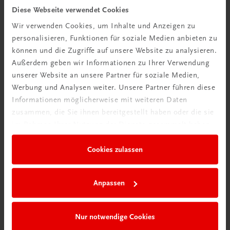
Diese Webseite verwendet Cookies
TRAUNER Akademie
Wir verwenden Cookies, um Inhalte und Anzeigen zu
Hygiene Basics
personalisieren, Funktionen für soziale Medien anbieten zu
Hygiene leicht gemacht – sicher, sauber, professionell
können und die Zugriffe auf unsere Website zu analysieren.
€ 29,50
Außerdem geben wir Informationen zu Ihrer Verwendung
unserer Website an unsere Partner für soziale Medien,
Werbung und Analysen weiter. Unsere Partner führen diese
Informationen möglicherweise mit weiteren Daten
zusammen, die Sie ihnen bereitgestellt haben oder die sie
im Rahmen Ihrer Nutzung der Dienste gesammelt haben.
Cookies zulassen
Anpassen
Nur notwendige Cookies