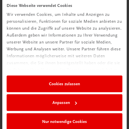
Diese Webseite verwendet Cookies
TRAUNER Akademie
Wir verwenden Cookies, um Inhalte und Anzeigen zu
Hygiene Basics
personalisieren, Funktionen für soziale Medien anbieten zu
Hygiene leicht gemacht – sicher, sauber, professionell
können und die Zugriffe auf unsere Website zu analysieren.
€ 29,50
Außerdem geben wir Informationen zu Ihrer Verwendung
unserer Website an unsere Partner für soziale Medien,
Werbung und Analysen weiter. Unsere Partner führen diese
Informationen möglicherweise mit weiteren Daten
zusammen, die Sie ihnen bereitgestellt haben oder die sie
im Rahmen Ihrer Nutzung der Dienste gesammelt haben.
Cookies zulassen
Anpassen
Nur notwendige Cookies