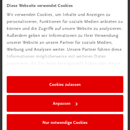
Diese Webseite verwendet Cookies
TRAUNER Akademie
Wir verwenden Cookies, um Inhalte und Anzeigen zu
Hygiene Basics
personalisieren, Funktionen für soziale Medien anbieten zu
Hygiene leicht gemacht – sicher, sauber, professionell
können und die Zugriffe auf unsere Website zu analysieren.
€ 29,50
Außerdem geben wir Informationen zu Ihrer Verwendung
unserer Website an unsere Partner für soziale Medien,
Werbung und Analysen weiter. Unsere Partner führen diese
Informationen möglicherweise mit weiteren Daten
zusammen, die Sie ihnen bereitgestellt haben oder die sie
im Rahmen Ihrer Nutzung der Dienste gesammelt haben.
Cookies zulassen
Anpassen
Nur notwendige Cookies