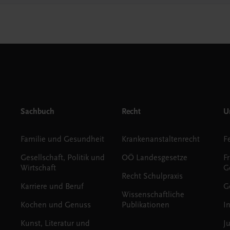
Sachbuch
Recht
Un
Familie und Gesundheit
Krankenanstaltenrecht
Gesellschaft, Politik und
OÖ Landesgesetze
F
Wirtschaft
G
Recht Schulpraxis
Karriere und Beruf
G
Wissenschaftliche
Kochen und Genuss
Publikationen
I
Kunst, Literatur und
J