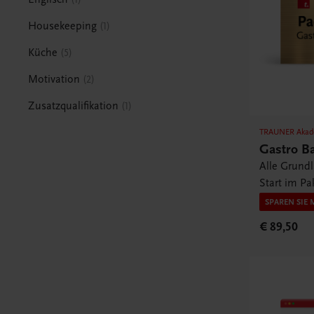
Housekeeping
1
Küche
5
Motivation
2
Zusatzqualifikation
1
TRAUNER Akad
Gastro B
Alle Grund
Start im Pa
SPAREN SIE 
€ 89,50