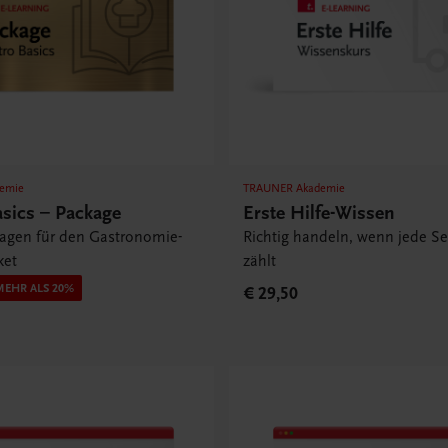
emie
TRAUNER Akademie
asics – Package
Erste Hilfe-Wissen
lagen für den Gastronomie-
Richtig handeln, wenn jede S
ket
zählt
MEHR ALS 20%
€ 29,50