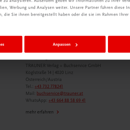
ite zu analysieren. Außerdem geben wir Informationen zu Ihrer Ve
 TRAUNER!
edien, Werbung und Analysen weiter. Unsere Partner führen diese 
 die Sie ihnen bereitgestellt haben oder die sie im Rahmen Ihrer
ies
Anpassen
Wir sind gerne für Sie da
TRAUNER Verlag + Buchservice GmbH
Köglstraße 14 | 4020 Linz
Österreich/Austria
Tel.:
+43 732 778241
Mail:
buchservice@trauner.at
WhatsApp:
+43 664 88 58 69 41
mehr erfahren