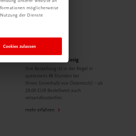
rwendung unserer Website an
Informationen möglicherweise
 Nutzung der Dienste
Cookies zulassen
Schnell und zuverlässig
Ihre Bestellung ist in der Regel in
spätestens 48 Stunden bei
Ihnen (innerhalb von Österreich) – ab
29,00 EUR Bestellwert auch
versandkostenfrei.
mehr erfahren