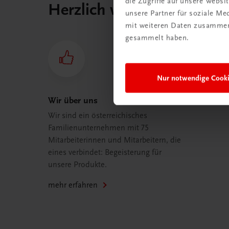
die Zugriffe auf unsere Webs
Herzlich willkommen bei
unsere Partner für soziale M
mit weiteren Daten zusammen,
gesammelt haben.
Nur notwendige Cook
Wir über uns
Wir sind ein österreichisches
Familienunternehmen mit 75
Mitarbeiterinnen und Mitarbeitern, die
eines verbindet: Begeisterung für
unsere Produkte.
mehr erfahren