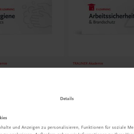
emie
TRAUNER Akademie
Basics
Arbeitssicherheit & Bra
cht gemacht – sicher, sauber,
Risiken erkennen, sicher arbei
ll
€ 29,50
Details
kies
halte und Anzeigen zu personalisieren, Funktionen für soziale M