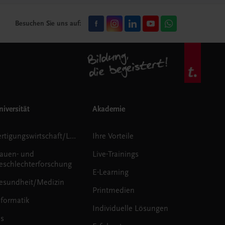
Besuchen Sie uns auf:
iversität
Akademie
Fertigungswirtschaft/Logistik
Ihre Vorteile
rauen- und
Live-Trainings
eschlechterforschung
E-Learning
esundheit/Medizin
Printmedien
nformatik
Individuelle Lösungen
us