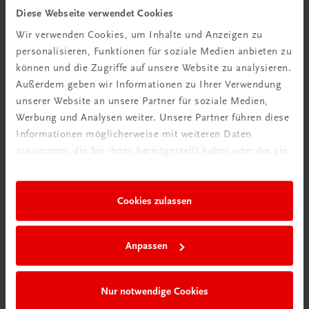
Diese Webseite verwendet Cookies
TRAUNER Akademie
Wir verwenden Cookies, um Inhalte und Anzeigen zu
Hygiene Basics
personalisieren, Funktionen für soziale Medien anbieten zu
Hygiene leicht gemacht – sicher, sauber, professionell
können und die Zugriffe auf unsere Website zu analysieren.
€ 29,50
Außerdem geben wir Informationen zu Ihrer Verwendung
unserer Website an unsere Partner für soziale Medien,
Werbung und Analysen weiter. Unsere Partner führen diese
Informationen möglicherweise mit weiteren Daten
zusammen, die Sie ihnen bereitgestellt haben oder die sie
im Rahmen Ihrer Nutzung der Dienste gesammelt haben.
Cookies zulassen
Anpassen
Nur notwendige Cookies