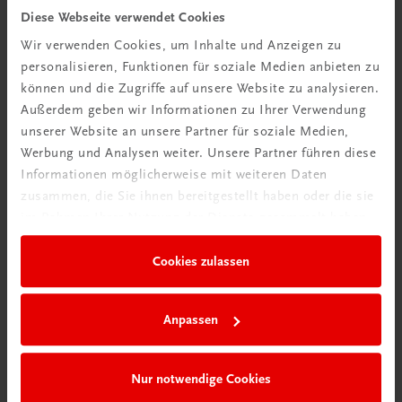
Diese Webseite verwendet Cookies
TRAUNER Akademie
Wir verwenden Cookies, um Inhalte und Anzeigen zu
Hygiene Basics
personalisieren, Funktionen für soziale Medien anbieten zu
Hygiene leicht gemacht – sicher, sauber, professionell
können und die Zugriffe auf unsere Website zu analysieren.
€ 29,50
Außerdem geben wir Informationen zu Ihrer Verwendung
unserer Website an unsere Partner für soziale Medien,
Werbung und Analysen weiter. Unsere Partner führen diese
Informationen möglicherweise mit weiteren Daten
zusammen, die Sie ihnen bereitgestellt haben oder die sie
im Rahmen Ihrer Nutzung der Dienste gesammelt haben.
Cookies zulassen
Anpassen
Nur notwendige Cookies