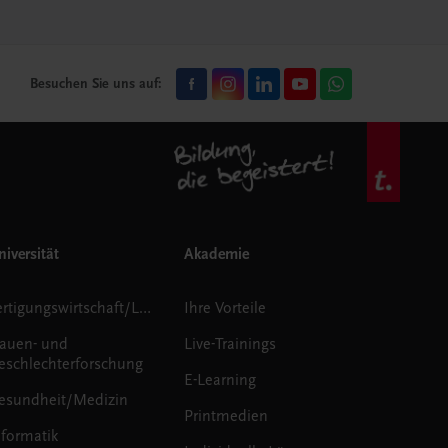
Besuchen Sie uns auf:
iversität
Akademie
Fertigungswirtschaft/Logistik
Ihre Vorteile
rauen- und
Live-Trainings
eschlechterforschung
E-Learning
esundheit/Medizin
Printmedien
nformatik