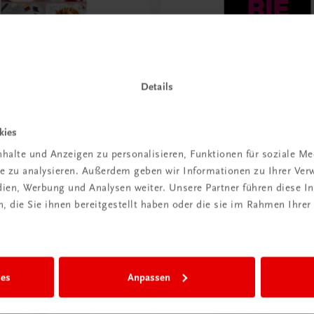
Details
Gastronomie
e Backschule für
Die hohe Schule der Pati
 Torten, Kuchen und
Die limitierte Black Edition
kies
e. Küchenpraxis. Warenkunde.
NEUERSCHEINUNG (18.09.2026)
halte und Anzeigen zu personalisieren, Funktionen für soziale M
€ 100,80
ite zu analysieren. Außerdem geben wir Informationen zu Ihrer Ve
edien, Werbung und Analysen weiter. Unsere Partner führen diese 
 die Sie ihnen bereitgestellt haben oder die sie im Rahmen Ihrer
ies
Anpassen