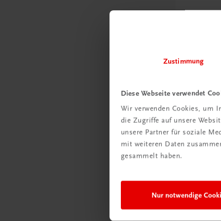
Zustimmung
Gastronomie
Die groß
perfekte
Diese Webseite verwendet Coo
Gebäck
100 Rezept
Wir verwenden Cookies, um In
Profitipps.
die Zugriffe auf unsere Webs
€ 25,70
unsere Partner für soziale M
mit weiteren Daten zusammen,
gesammelt haben.
Nur notwendige Cook