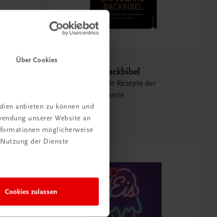
Über Cookies
Gastronomie
sserie
Die vegane Backbibel
100 internationale Rezepte der
modernen Patisserie
edien anbieten zu können und
€ 51,40
rwendung unserer Website an
Informationen möglicherweise
 Nutzung der Dienste
Cookies zulassen