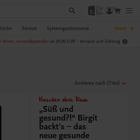
Küche
Service
Systemgastronomie
Menü
i Ihnen, versandkostenfrei
ab 29,00 EUR –
Versand und Zahlung
Sortieren nach
(Titel)
Naschen ohne Reue
„Süß und
gesund?!“ Birgit
backt's – das
neue gesunde