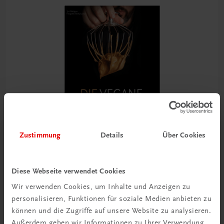
Zustimmung
Details
Über Cookies
Diese Webseite verwendet Cookies
Gastronomie
Die vegane Backbibel
Wir verwenden Cookies, um Inhalte und Anzeigen zu
100 internationale Rezepte der modernen Patisserie
personalisieren, Funktionen für soziale Medien anbieten zu
können und die Zugriffe auf unsere Website zu analysieren.
€ 51,40
Außerdem geben wir Informationen zu Ihrer Verwendung