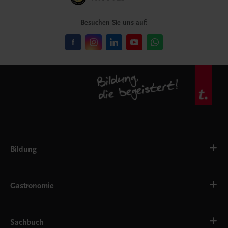
Besuchen Sie uns auf:
Bildung
VS
AHS
Gastronomie
BAFEP/BASOP
BRP
BS
Bäckerei
EWF/ZWF
Getränke
Sachbuch
FW