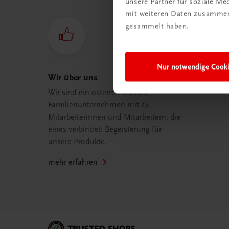
unsere Partner für soziale M
mit weiteren Daten zusammen,
gesammelt haben.
Nur notwendige Cook
Wir über uns
Wir sind ein österreichisches
Familienunternehmen mit 75
Mitarbeiterinnen und Mitarbeitern, die
eines verbindet: Begeisterung für
unsere Produkte.
mehr erfahren