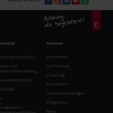
Besuchen Sie uns auf:
iversität
Akademie
Fertigungswirtschaft/Logistik
Ihre Vorteile
rauen- und
Live-Trainings
eschlechterforschung
E-Learning
esundheit/Medizin
Printmedien
nformatik
Individuelle Lösungen
us
Erfolgsstorys
anagement +
News
nternehmensführung