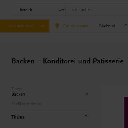
Gastronomie
Gut zu wissen
Bäckerei
G
Backen – Konditorei und Patisserie
Thema
Backen
Alle Filter entfernen
Thema