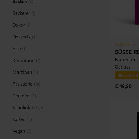
Backen
3
Bäckerei
1
Dekor
1
Desserts
3
Gastronomie
Eis
3
SÜSSE R
Backen mit
Konditorei
7
Genuss
Marzipan
1
NEUERSCHEI
Patisserie
10
€ 46,90
Pralinen
3
Schokolade
4
Torten
5
Vegan
3