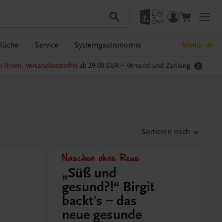
Küche
Service
Systemgastronomie
Menü
i Ihnen, versandkostenfrei
ab 29,00 EUR –
Versand und Zahlung
Sortieren nach
Naschen ohne Reue
„Süß und
gesund?!“ Birgit
backt's – das
neue gesunde