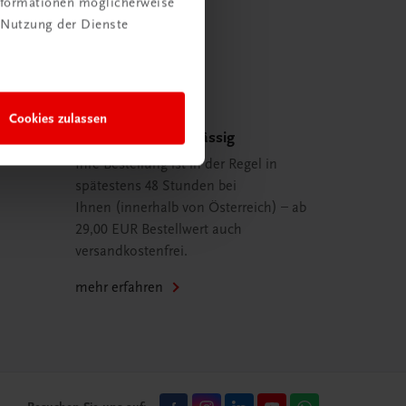
Informationen möglicherweise
 Nutzung der Dienste
Cookies zulassen
Schnell und zuverlässig
Ihre Bestellung ist in der Regel in
spätestens 48 Stunden bei
Ihnen (innerhalb von Österreich) – ab
29,00 EUR Bestellwert auch
versandkostenfrei.
mehr erfahren