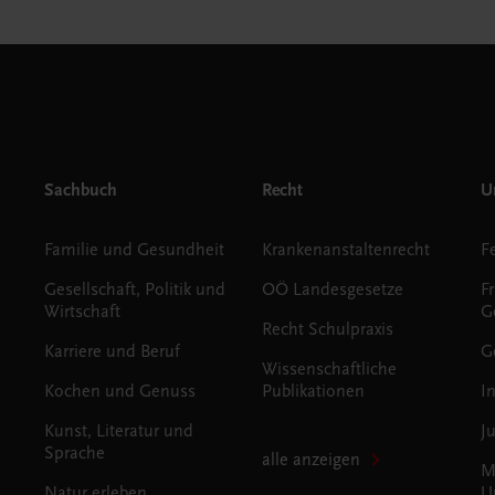
Sachbuch
Recht
Un
Familie und Gesundheit
Krankenanstaltenrecht
Gesellschaft, Politik und
OÖ Landesgesetze
F
Wirtschaft
G
Recht Schulpraxis
Karriere und Beruf
G
Wissenschaftliche
Kochen und Genuss
Publikationen
I
Kunst, Literatur und
J
Sprache
alle anzeigen
M
Natur erleben
U