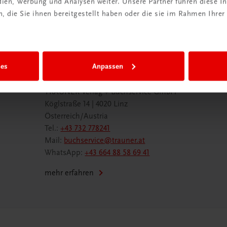
edien, Werbung und Analysen weiter. Unsere Partner führen diese 
 die Sie ihnen bereitgestellt haben oder die sie im Rahmen Ihrer
ies
Anpassen
Wir sind gerne für Sie da
TRAUNER Verlag + Buchservice GmbH
Köglstraße 14 | 4020 Linz
Österreich/Austria
Tel.:
+43 732 778241
Mail:
buchservice@trauner.at
WhatsApp:
+43 664 88 58 69 41
mehr erfahren