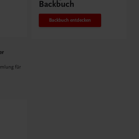
Backbuch
Backbuch entdecken
er
mmlung für