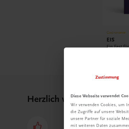
Gastronomie
EIS
Ein Fest fü
€ 46,30
Zustimmung
Diese Webseite verwendet Coo
Herzlich willkommen bei
Wir verwenden Cookies, um In
die Zugriffe auf unsere Webs
unsere Partner für soziale M
mit weiteren Daten zusammen,