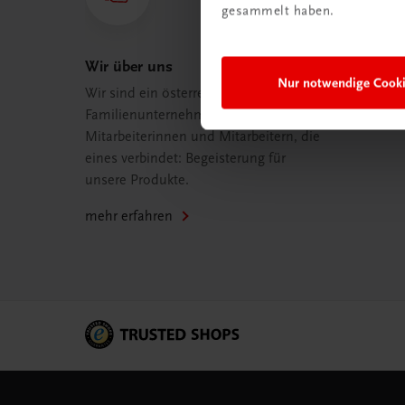
gesammelt haben.
Wir über uns
Nur notwendige Cook
Wir sind ein österreichisches
Familienunternehmen mit 75
Mitarbeiterinnen und Mitarbeitern, die
eines verbindet: Begeisterung für
unsere Produkte.
mehr erfahren