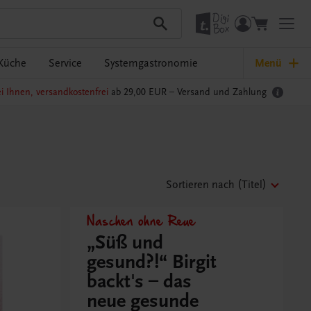
Küche
Service
Systemgastronomie
Menü
i Ihnen, versandkostenfrei
ab 29,00 EUR –
Versand und Zahlung
Sortieren nach
(Titel)
Naschen ohne Reue
„Süß und
gesund?!“ Birgit
backt's – das
neue gesunde