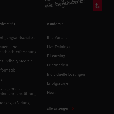
iversität
Akademie
Fertigungswirtschaft/Logistik
Ihre Vorteile
rauen- und
Live-Trainings
eschlechterforschung
E-Learning
esundheit/Medizin
Printmedien
nformatik
Individuelle Lösungen
us
Erfolgsstorys
anagement +
News
nternehmensführung
ädagogik/Bildung
alle anzeigen