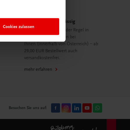
Schnell und zuverlässig
Cookies zulassen
Ihre Bestellung ist in der Regel in
spätestens 48 Stunden bei
Ihnen (innerhalb von Österreich) – ab
29,00 EUR Bestellwert auch
versandkostenfrei.
mehr erfahren
Besuchen Sie uns auf: