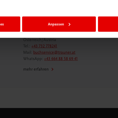
Wir sind gerne für Sie da
ies
Anpassen
TRAUNER Verlag + Buchservice GmbH
Köglstraße 14 | 4020 Linz
Österreich/Austria
Tel.:
+43 732 778241
Mail:
buchservice@trauner.at
WhatsApp:
+43 664 88 58 69 41
mehr erfahren