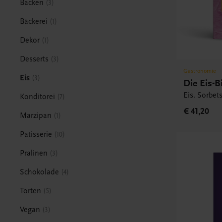
Backen
3
Bäckerei
1
Dekor
1
Desserts
3
Gastronomie
Eis
3
Die Eis-B
Eis. Sorbets
Konditorei
7
€ 41,20
Marzipan
1
Patisserie
10
Pralinen
3
Schokolade
4
Torten
5
Vegan
3