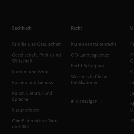
Sachbuch
Recht
Un
Familie und Gesundheit
Krankenanstaltenrecht
Gesellschaft, Politik und
OÖ Landesgesetze
F
Wirtschaft
G
Recht Schulpraxis
Karriere und Beruf
G
Wissenschaftliche
Kochen und Genuss
Publikationen
I
Kunst, Literatur und
J
Sprache
alle anzeigen
M
Natur erleben
U
Oberösterreich in Wort
P
und Bild