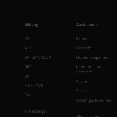
Bildung
Gastronomie
VS
Bäckerei
AHS
Getränke
BAFEP/BASOP
Hotelmanagement
BRP
Konditorei und
Patisserie
BS
Küche
EWF/ZWF
Service
FW
Systemgastronomie
alle anzeigen
alle anzeigen