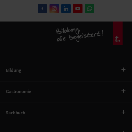
Bildung
VS
AHS
Gastronomie
BAFEP/BASOP
BRP
BS
Bäckerei
EWF/ZWF
Getränke
Sachbuch
FW
Hotelmanagement
Konditorei und Patisserie
Küche
Familie und Gesundheit
Service