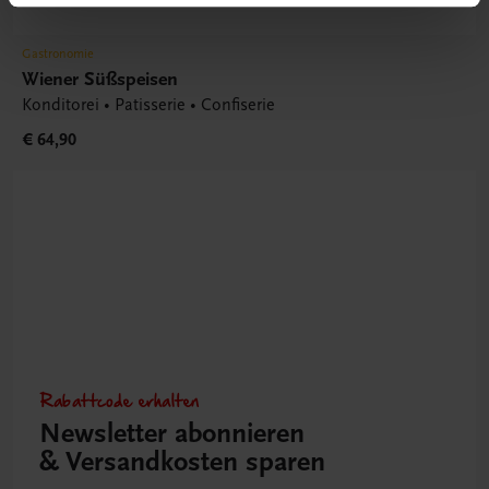
Gastronomie
Wiener Süßspeisen
Konditorei • Patisserie • Confiserie
€ 64,90
Rabattcode erhalten
Newsletter abonnieren
& Versandkosten sparen