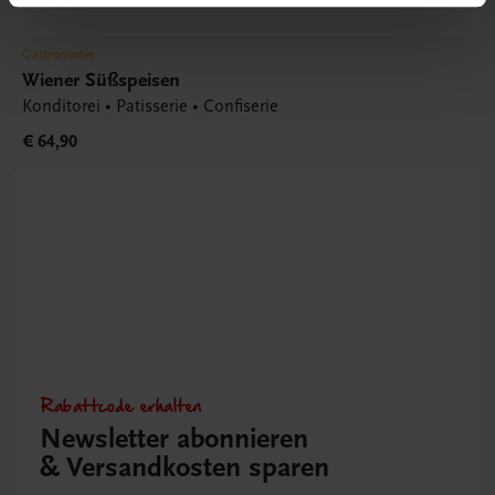
Gastronomie
Wiener Süßspeisen
Konditorei • Patisserie • Confiserie
€ 64,90
Rabattcode erhalten
Newsletter abonnieren
& Versandkosten sparen