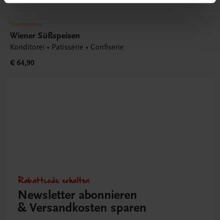
Gastronomie
Wiener Süßspeisen
Konditorei • Patisserie • Confiserie
€ 64,90
Rabattcode erhalten
Newsletter abonnieren
& Versandkosten sparen